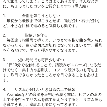
ろで止まってしまう」ことはよくあります。そんなとき
に、ちょっとしたコツをご紹介します✨（導入編）
1. 全部を弾こうとしない
最初から最後まで弾こうとせず、1段だけ・右手だけな
ど、小さな目標で進めると気持ちも楽です。
2. 指使いを守る
毎回違う指番号で弾くと、いつまでも指が曲を覚えられ
なかったり、曲が途切れ途切れになってしまいます。番号
を守るだけで、ずっと弾きやすくなります。
3. 短い時間でも毎日少しずつ
1日10分でも触れることで、譜読みがスムーズになるだ
けでなく、集中力や忍耐力、コツコツ続ける力も育ちま
す。昨日できなかったところが今日できることもありま
す。
4. リズムが難しいときは蓋の上で練習
YouTubeなどの音源を最初から聴く前に、ピアノの蓋の
上で手を打ってリズムを体で覚えたりすると、リズム感も
意識できるし、譜読みも楽になってきます。